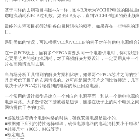
基于同样的去耦项目与图4-A
一样，图4-B所示为VCCHIP电源的阻抗
虑电流消耗和BGA过孔数。如图4-B所示，直到VCCHIP电源的截止频
最终的去耦项目必须达到各自目标阻抗的频率。如果存在一些特殊的
目。
遇到类似的情况，可以根据VCC
和VCCHIP的例子对任何供电电源组
在一块PCB
板上，当有多个FPGA需要从同一个电源供电时，你可以
定要用芯片的总电流消耗，对于高频解决方案设计，一定要用其中一
片在高频情况时去耦。
当与场分析工具得到的解决方案相比较，如果两个FPGA
芯片之间的空
具是考虑了板子的布局情况的。这可能是因为芯片之间比较接近，几
取决于从FPGA芯片端看到的电容的截止回路电感。
一个常用的设计权衡是建立一个独立的电源平面，和从一个供电电源
电源网路。大多数情况下滤波器是磁珠，连接在板子上的两个电源之
网络提供干净的电源。
■当磁珠连着两个电源网络的时候，确保安装电感是最小的。
■根据如下所列的特性选择磁珠，确保电源电路的电流消耗要小于磁珠
■封装尺寸（0603
，0402等等）
■额定电流