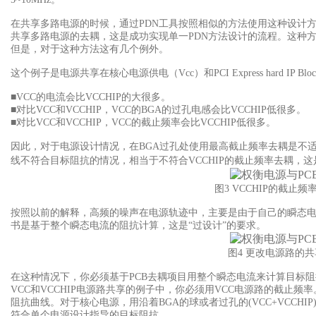
在共享多路电源的时候，通过PDN
工具按照相似的方法使用这种设计
共享多路电源的去耦，这是成功实现单一PDN方法设计的流程。这种
但是，对于这种方法这有几个例外。
这个例子是电源共享在核心电源供电（Vcc
）和PCI Express hard 
■VCC的电流会比VCCHIP
的大很多。
■对比VCC
和VCCHIP，VCC的BGA的过孔电感会比VCCHIP低很多。
■对比VCC
和VCCHIP，VCC的截止频率会比VCCHIP低很多。
因此，对于电源设计情况，在BGA
过孔处使用最高截止频率去耦是不适用
线不符合目标阻抗的情况，相当于不符合VCCHIP的截止频率去耦，
图3 VCCHIP
的截止频
按照以前的解释，高频的噪声在电源轨迹中，主要是由于自己的瞬态
书是基于整个瞬态电流的阻抗计算，这是“
过设计”的要求。
图4
更改电源路的共
在这种情况下，你必须基于PCB
去耦项目用整个瞬态电流来计算目标阻
VCC和VCCHIP电源路共享的例子中，你必须用VCC电源路的截止
阻抗曲线。对于核心电源，用沿着BGA的球或者过孔的(VCC+VCCH
符合单个电源设计指导的目标阻抗。