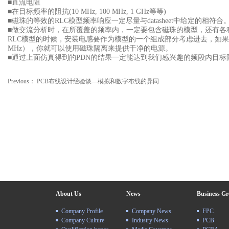
■直流电阻
■在目标频率的阻抗(10 MHz, 100 MHz, 1 GHz
等等)
■磁珠的等效的RLC
模型频率响应一定尽量与datasheet中给定的相符合
■做交流分析时，在所覆盖的频率内，一定要包含磁珠的模型，还有各
RLC
模型的时候，安装电感要作为模型的一个组成部分考虑进去，如果交流
MHz），你就可以使用磁珠隔离来提供干净的电源。
■通过上面仿真得到的PDN
的结果一定能达到我们感兴趣的频段内目标
Previous：
PCB布线设计经验谈—模拟和数字布线的异同
About Us
News
Business G
Company Profile
Company News
FPC
Company Culture
Industry News
PCB