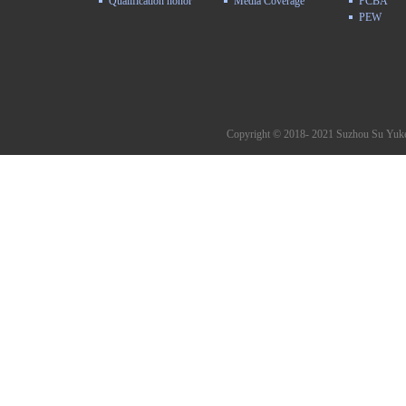
Qualification honor
Media Coverage
PCBA
PEW
Copyright © 2018- 2021 Suzhou Su Yuke 