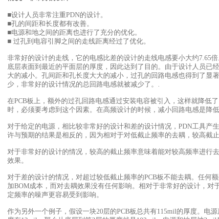
■设计人员非常注重PDN
的设计。
■孔的间距和长度都有改善。
■电源和地之间的距离也进行了充分的优化。
■ 过孔到电容引脚之间的走线距离经过了优化。
非常好的设计的走线，它的电感比差的设计的走线电感要小大约7.65
倍
底层表面到最近的平面层的厚度，因此达到了目的。由于设计人员已
大的减小。孔间距和孔长度大大的减小，过孔的回路电感也得到了显著
少，非常好的设计情况的总回路电感就被减少了。.
在PCB
板上，额外的过孔回路电感通过安装电容被引入，这样就降低了
时，必须要考虑到这个因素。在高频设计的时候，减小回路电感是降
对于给定的电源，相比较非常好的设计和差的设计情况，PDN
工具产生
许与预期的结果是相反的，因为相对于对低截止频率的去耦，较高截
对于非常好的设计的情况，较高的截止频率意味着能对较高频率进行去
效果。
对于差的设计的情况，对超过较低截止频率的PCB
板不能去耦。任何额
加BOM成本，而对去耦效果没有任何影响。相对于非常好的设计，对
定频率的噪声更容易受到影响。
作为另外一个例子，假设一块20
层的PCB板总共有115mil的厚度。