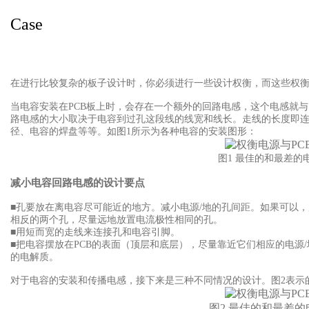
Case
Case
在进行比较复杂的板子设计时，你必须进行一些设计权衡，而这些权衡
当电容安装在PCB
板上时，会存在一个额外的回路电感，这个电感就与
路电感的大小取决于电容到过孔这段线的线宽和线长。走线的长度即连
径、电容的焊盘等等。如图1所示为各种电容的安装图形：
图1
最佳的和最差的
减小电容回路电感的设计要点
■孔要放在离电容尽可能近的地方。减小电源/
地的孔间距。如果可以，
相反的两个孔，尽量远地放置电流极性相同的孔。
■用短而宽的走线来连接孔和电容引脚。
■把电容摆放在PCB
的表面（顶层和底层），尽量靠近它们相应的电源/
的电解质。
对于电容的安装和传播电感，接下来是三种不同情况的设计。图2
表示
图2
最佳的和最差的