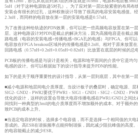
度有12mil，那么从底层到第3层的厚度就是103mil，电源和地层被3
5nH（对于这种电源轨迹5对孔）。为了应对第一层比较紧密的布局
安装会有很长的过孔，这种权衡设计导致了很高的电容安装电感值。经过
2.3nH，而同样的电容放在第一层的安装电感是0.57nH。
为了改善这种给轨迹的PDN
效果，你可以把一些高频电容放置在第一层
层。这种电路设计对PDN是截止的解决方法，因为高频电容是在截止
路电感（电容的安装电感+传播电感+BGA孔的电感）与FPGA。你可
电容放在FPGA breakout区域外的传播电感是0.2nH。相对于原
回路电感（0.57nH+0.2nH+0.05nH=0.82nH）比放置在底层的时候的
PCB板的传播电感是与设计是相关，电源和地平面间的介质中它是均匀存
电感的设计。你可以根据如下的设计指导来提升PDN的性能。
如下的是关于顺序重要性的设计指导，从第一层到底层，其中在第一
■减小电源和地层间电介质厚度。当设计板子的叠层时，确定电源、层和其他的层
SIG2- GND2 - PWR2
要优于PWR1 - SIG1 - GND1 - SIG2 - 
优化的设计，这样的设置会导致大电容传播电感在PWR1/GND1之间比
间找到一种典型的3mil的电介质厚度而不增加额外的成本。对于额外的
致PCB的成本上升。
■当选定电容的时候，选择多个电容值，而不是选择一个相同值的大电
形成的。高ESR在谐振频率点能抑制谐振，因此减少阻抗峰值的高度
的电容能截止的减少ESR。