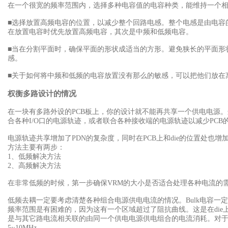
在一个很宽的频率范围内，选择多种电容值的电容种类，能维持一个相
■选择放置高频电容的位置，以减少整个回路电感。整个电感是由电容的
在放置电容时优先放置高频电容，其次是中频和低频电容。
■当在分割平面时，确保平面的形状成适当的方形。避免狭长的平面形
感。
■关于如何将中频和低频的电容放置没有那么的敏感，可以把他们放在离
权衡多路设计的情况
在一块有多路外设的PCB
板上，你的设计就不能再共享一个供电电源。
合各种I/O口的电源轨迹，或者联合各种接收端的电源轨迹以减少PCB的
电源轨迹共享增加了PDN
的复杂度，同时在PCB上和die的位置处也
方法主要有两步：
1、低频解决方法
2、高频解决方法
在非常低频的时候，第一步确保VRM
的大小是否适合处理各种电流的
低频去耦一定要考虑清楚各种组合电源供电电流的情况。Bulk
电容一定
频率范围是有困难的，因为这有一个区域超过了阻抗曲线。这是在di
是与其它路电流相关联的由同一个供电电源供电组合的电流消耗。对于设
5~10MHz。