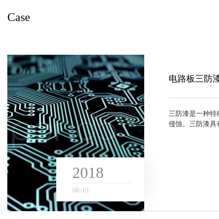
Case
Case
电路板三防
三防漆是一种特
侵蚀。三防漆具有
化后成一层透明
等）、震动、湿气
2018
08
-
10