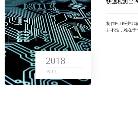
快速检测出P
制作PCB板并
并不难，难在于制
是个人爱好者还
的头疼，这好比程
2018
08
-
10