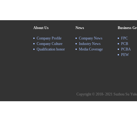
About Us
News
Business G
Company Profile
Company News
FPC
Company Culture
Industry News
PCB
Qualification honor
Media Coverage
PCBA
PEW
Copyright © 2018- 2021 Suzhou Su Yuke 