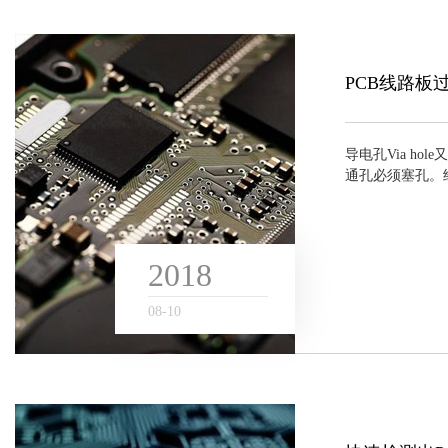
PCB线路板
导电孔Via h
通孔必须塞孔。经
，若改变传统的
产稳定，质量可靠。
2018
08
-
10