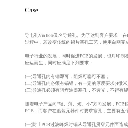
Case
Case
导电孔Via hole又名导通孔。为了达到客户要求
过程中，若改变传统的铝片塞孔工艺，使用白网完成
电子行业的发展，同时促进PCB的发展，也对印制板制
应运而生，同时应满足下列要求：
(一)导通孔内有铜即可，阻焊可塞可不塞；
(二)导通孔内必须有锡铅，有一定的厚度要求(4微
(三)导通孔必须有阻焊油墨塞孔，不透光，不得有
随着电子产品向“轻、薄、短、小”方向发展，PCB
PCB，而客户在贴装元器件时要求塞孔，主要有五
(一)防止PCB过波峰焊时锡从导通孔贯穿元件面造