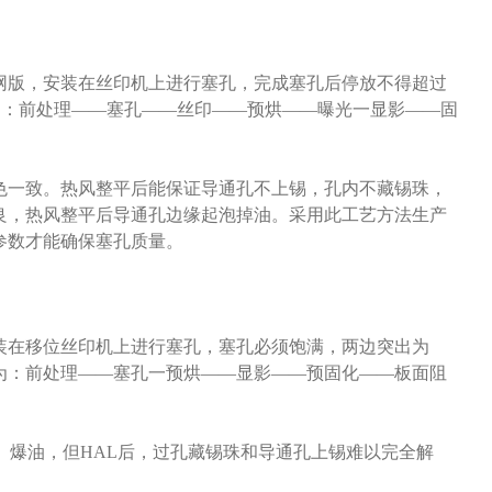
网版，安装在丝印机上进行塞孔，完成塞孔后停放不得超过
程为：前处理——塞孔——丝印——预烘——曝光一显影——固
色一致。热风整平后能保证导通孔不上锡，孔内不藏锡珠，
良，热风整平后导通孔边缘起泡掉油。采用此工艺方法生产
参数才能确保塞孔质量。
装在移位丝印机上进行塞孔，塞孔必须饱满，两边突出为
为：前处理——塞孔一预烘——显影——预固化——板面阻
、爆油，但HAL后，过孔藏锡珠和导通孔上锡难以完全解