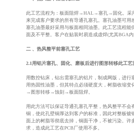
此工艺流程为：板面阻焊→HAL→塞孔→固化。
来完成客户要求的所有导通孔塞孔。塞孔油墨可用
塞孔油墨最好采用与板面相同油墨。此工艺流程能
面及不平整。客户在贴装时易造成虚焊(尤其BGA
二 、热风整平前塞孔工艺
2.1用铝片塞孔、固化、磨板后进行图形转移此工艺
用数控钻床，钻出需塞孔的铝片，制成网版，进行
用热固性油墨，但其特点必须硬度大，树脂收缩变
→图形转移→蚀刻→板面阻焊。
用此方法可以保证导通孔塞孔平整，热风整平不会
铜，使此孔壁铜厚达到客户的标准，因此对整板镀
面上的树脂等彻底去掉，铜面干净，不被污染。许多
求，造成此工艺在PCB厂使用不多。