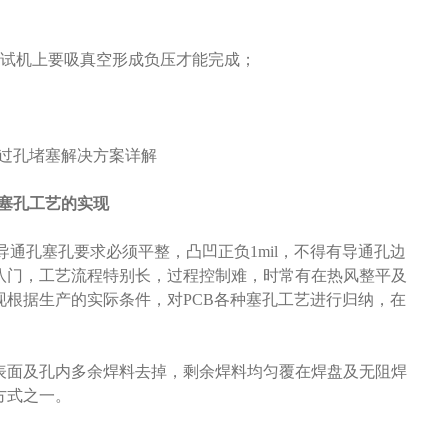
在测试机上要吸真空形成负压才能完成；
塞孔工艺的实现
导通孔塞孔要求必须平整，凸凹正负1mil，不得有导通孔边
八门，工艺流程特别长，过程控制难，时常有在热风整平及
根据生产的实际条件，对PCB各种塞孔工艺进行归纳，在
表面及孔内多余焊料去掉，剩余焊料均匀覆在焊盘及无阻焊
方式之一。