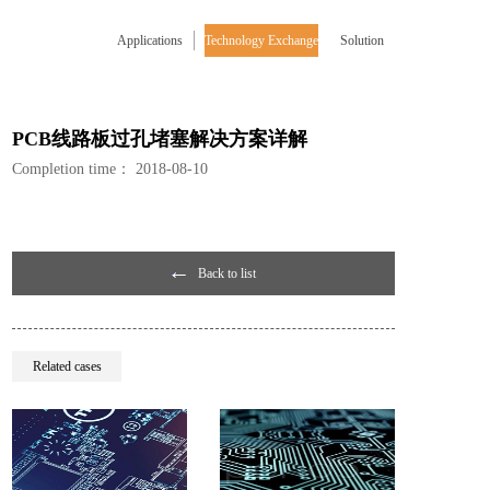
Applications
Technology Exchange
Solution
PCB线路板过孔堵塞解决方案详解
Completion time：
2018-08-10
Back to list
Related cases