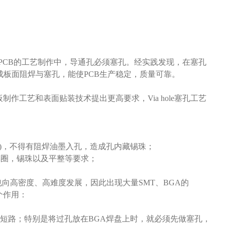
，在PCB的工艺制作中，导通孔必须塞孔。经实践发现，在塞孔
板面阻焊与塞孔，能使PCB生产稳定，质量可靠。
作工艺和表面贴装技术提出更高要求，Via hole塞孔工艺
米)，不得有阻焊油墨入孔，造成孔内藏锡珠；
锡圈，锡珠以及平整等要求；
也向高密度、高难度发展，因此出现大量SMT、BGA的
个作用：
成短路；特别是将过孔放在BGA焊盘上时，就必须先做塞孔，