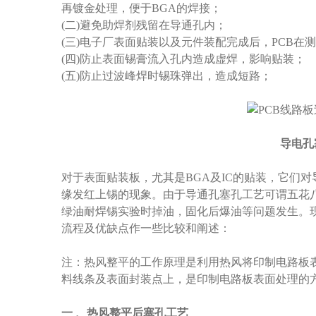
再镀金处理，便于BGA的焊接；
(二)避免助焊剂残留在导通孔内；
(三)电子厂表面贴装以及元件装配完成后，PCB
(四)防止表面锡膏流入孔内造成虚焊，影响贴装；
(五)防止过波峰焊时锡珠弹出，造成短路；
导电孔
对于表面贴装板，尤其是BGA及IC的贴装，它们对
缘发红上锡的现象。由于导通孔塞孔工艺可谓五花
绿油耐焊锡实验时掉油，固化后爆油等问题发生。现
流程及优缺点作一些比较和阐述：
注：热风整平的工作原理是利用热风将印制电路板
料线条及表面封装点上，是印制电路板表面处理的
一 、热风整平后塞孔工艺