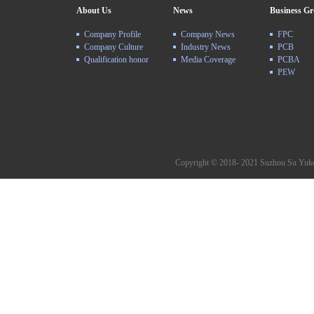
About Us
News
Business G
Company Profile
Company News
FPC
Company Culture
Industry News
PCB
Qualification honor
Media Coverage
PCBA
PEW
Copyright © 2018- 2021 Suzhou Su Yuke 