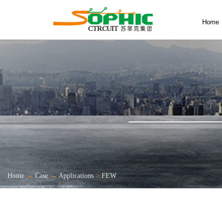
Home
Home
→
Case
→
Applications
>
FEW