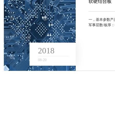
软硬结合板
一，基本参数产品
军事层数/板厚：6
线宽/线距：4/
刚挠结合板是将薄.
2018
08
-
20