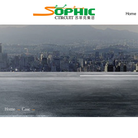
Home
Home
→
Case
→