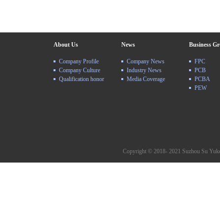
About Us
News
Business G
Company Profile
Company News
FPC
Company Culture
Industry News
PCB
Qualification honor
Media Coverage
PCBA
PEW
Copyright © 2018- 2021 Suzhou Su Yuke 