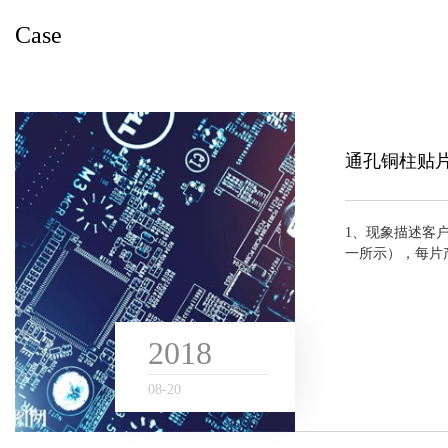
Case
Case
通孔铜柱贴
1、现象描述客
一所示），每片产
柱。要求压接平
的产品，且由于压
2018
08
-
20