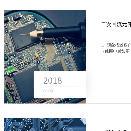
二次回流元
1、现象描述客
（线圈电感如图一
掉料现象。改善
脚为圆形与焊盘接
2018
08
-
20