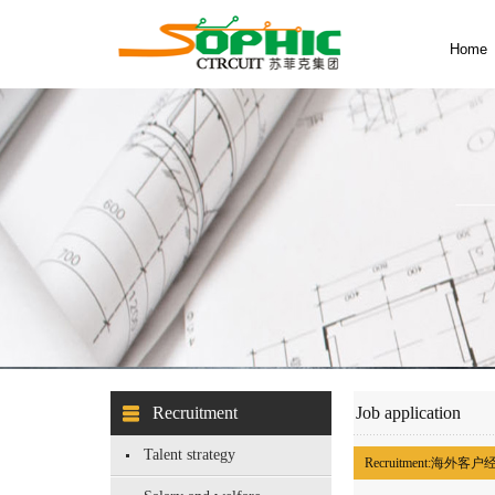
Home
Recruitment
Job application
Talent strategy
Recruitment:
海外客户经