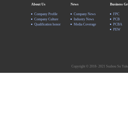
About Us
News
Business G
Company Profile
Company News
FPC
Company Culture
Industry News
PCB
Qualification honor
Media Coverage
PCBA
PEW
Copyright © 2018- 2021 Suzhou Su Yuke 