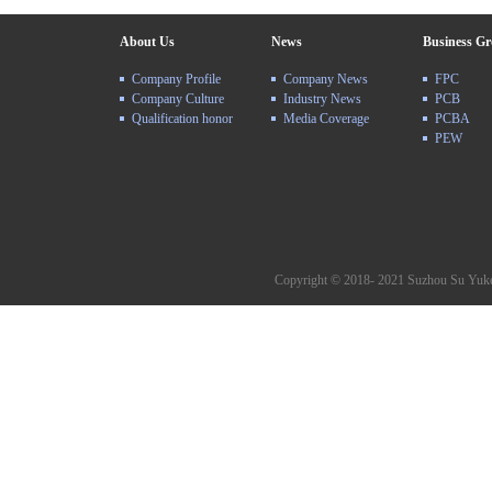
About Us
News
Business G
Company Profile
Company News
FPC
Company Culture
Industry News
PCB
Qualification honor
Media Coverage
PCBA
PEW
Copyright © 2018- 2021 Suzhou Su Yuke 