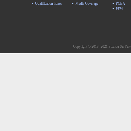
Qualification honor
Media Coverage
PCBA
PEW
Copyright © 2018- 2021 Suzhou Su Yuke 