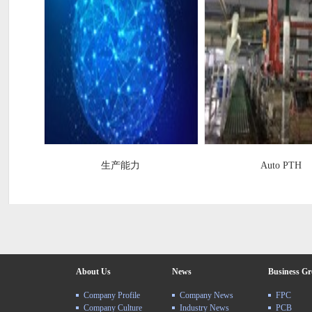
生产能力
Auto PTH
About Us
News
Business G
Company Profile
Company News
FPC
Company Culture
Industry News
PCB