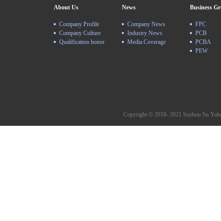
About Us
News
Business G
Company Profile
Company News
FPC
Company Culture
Industry News
PCB
Qualification honor
Media Coverage
PCBA
PEW
Copyright © 2018- 2021 Suzhou Su Yuke 