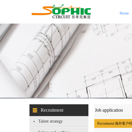
Home
Recruitment
Job application
Talent strategy
Recruitment:
海外客户经