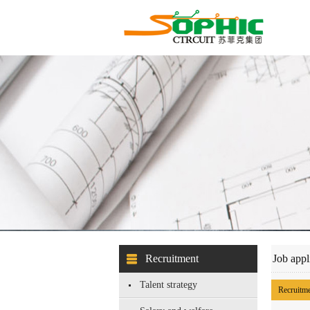
Recruitment
Job appl
Talent strategy
Recruitme