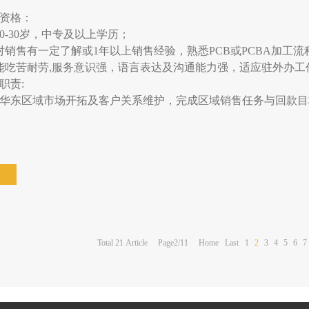
资格：
20-30岁，中专及以上学历；
对销售有一定了解或1年以上销售经验，熟悉PCB或PCBA加工
能吃苦耐劳,服务意识强，语言表达及沟通能力强，适应驻外办工
职责:
华东区域市场开拓及客户关系维护，完成区域销售任务与回款目
Total
21
Article
Page2/11
Home
Last
1
2
3
4
5
6
7