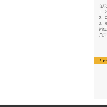
任职
1、
2、
3、
岗位
负责
Apply