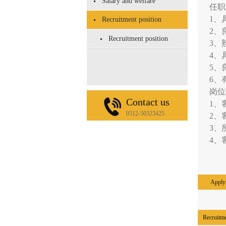
Salary and welfare
任职
1、
Recruitment position
2、
Recruitment position
3、
4、
5、
6、
岗位
Contact us
1、
0512-50323425
2、
3、
4、
Apply
Recruitme