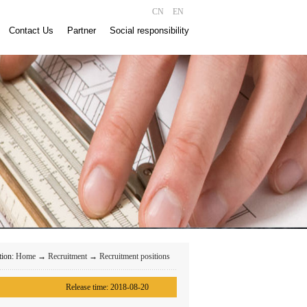
CN
EN
Contact Us
Partner
Social responsibility
tion:
Home
→
Recruitment
→
Recruitment positions
Release time:
2018-08-20