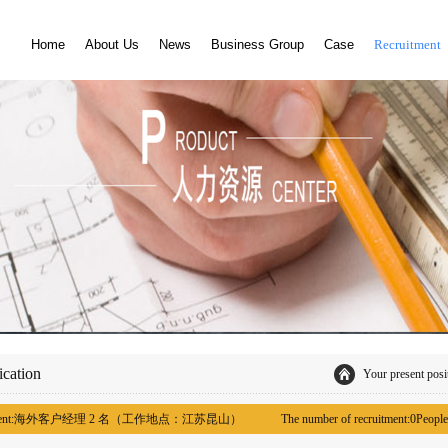
Home
About Us
News
Business Group
Case
Recruitment
ication
Your present posi
nt:
海外客户经理 2 名（工作地点：江苏昆山）
The number of recruitment:
0
People